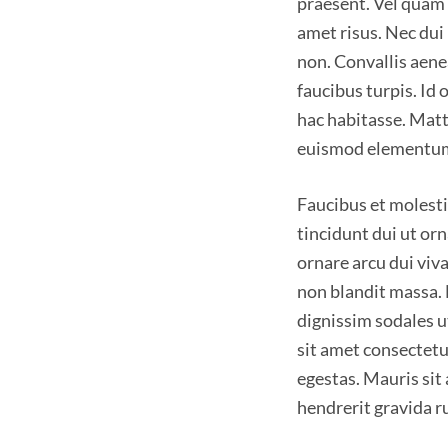
praesent. Vel quam 
e
amet risus. Nec dui
n
non. Convallis aenea
faucibus turpis. Id 
hac habitasse. Matt
euismod elementum 
Faucibus et molesti
tincidunt dui ut or
ornare arcu dui viv
non blandit massa. 
dignissim sodales u
sit amet consectetur
egestas. Mauris sit
hendrerit gravida 