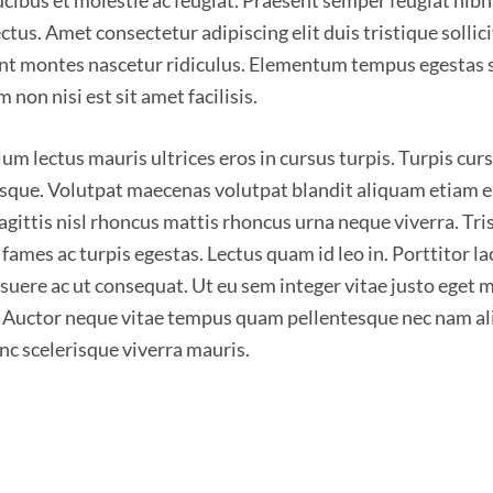
ucibus et molestie ac feugiat. Praesent semper feugiat nibh
ctus. Amet consectetur adipiscing elit duis tristique sollici
ent montes nascetur ridiculus. Elementum tempus egestas s
 non nisi est sit amet facilisis.
um lectus mauris ultrices eros in cursus turpis. Turpis cur
sque. Volutpat maecenas volutpat blandit aliquam etiam er
sagittis nisl rhoncus mattis rhoncus urna neque viverra. Tri
fames ac turpis egestas. Lectus quam id leo in. Porttitor la
uere ac ut consequat. Ut eu sem integer vitae justo eget 
t. Auctor neque vitae tempus quam pellentesque nec nam a
nc scelerisque viverra mauris.