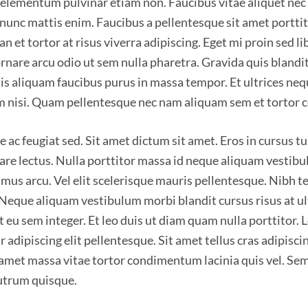
elementum pulvinar etiam non. Faucibus vitae aliquet nec 
 nunc mattis enim. Faucibus a pellentesque sit amet portti
n et tortor at risus viverra adipiscing. Eget mi proin sed l
ornare arcu odio ut sem nulla pharetra. Gravida quis blandit
is aliquam faucibus purus in massa tempor. Et ultrices ne
nisi. Quam pellentesque nec nam aliquam sem et tortor 
e ac feugiat sed. Sit amet dictum sit amet. Eros in cursus t
nare lectus. Nulla porttitor massa id neque aliquam vestib
amus arcu. Vel elit scelerisque mauris pellentesque. Nibh t
Neque aliquam vestibulum morbi blandit cursus risus at ult
t eu sem integer. Et leo duis ut diam quam nulla porttitor.
 adipiscing elit pellentesque. Sit amet tellus cras adipisci
 amet massa vitae tortor condimentum lacinia quis vel. Sem
rutrum quisque.