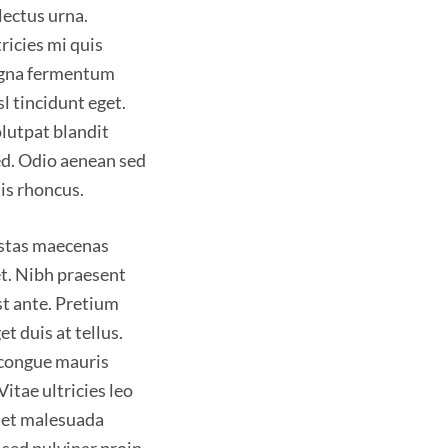
lectus urna.
ricies mi quis
 magna fermentum
l tincidunt eget.
lutpat blandit
sed. Odio aenean sed
tis rhoncus.
estas maecenas
et. Nibh praesent
st ante. Pretium
 duis at tellus.
 congue mauris
Vitae ultricies leo
s et malesuada