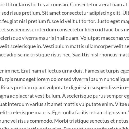
porttitor lacus luctus accumsan. Consectetur a erat nam at 
ed risus pretium. Sit amet consectetur adipiscing elit. Ult
c feugiat nisl pretium fusce id velit ut tortor. Justo eget
reet suspendisse interdum consectetur libero id faucibus nis
elerisque viverra mauris in aliquam. Volutpat maecenas vo
velit scelerisque in. Vestibulum mattis ullamcorper velit 
c adipiscing tristique risus nec. Sagittis nisl rhoncus mat
nim nec. Erat nam at lectus urna duis. Fames ac turpis eg
 Turpis nunc eget lorem dolor sed viverra ipsum nunc aliqu
. Risus pretium quam vulputate dignissim suspendisse in e
na ac placerat vestibulum. A scelerisque purus semper eget
uat interdum varius sit amet mattis vulputate enim. Vitae
lit scelerisque mauris. Eget nulla facilisi etiam dignissim. 
nunc vel risus commodo. Morbi tristique senectus et netu