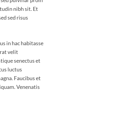
 sed pulvinar proin
tudin nibh sit. Et
ed sed risus
sus in hac habitasse
at velit
stique senectus et
cus luctus
magna. Faucibus et
liquam. Venenatis