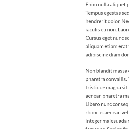
Enim nulla aliquet 
Tempus egestas sed s
hendrerit dolor. Ne
iaculis eu non. Lao
Cursus eget nunc sc
aliquam etiam erat 
adipiscing diam done
Non blandit massa e
pharetra convallis.
tristique magna sit
aenean pharetra mag
Libero nunc conseq
rhoncus aenean vel e
integer malesuada 