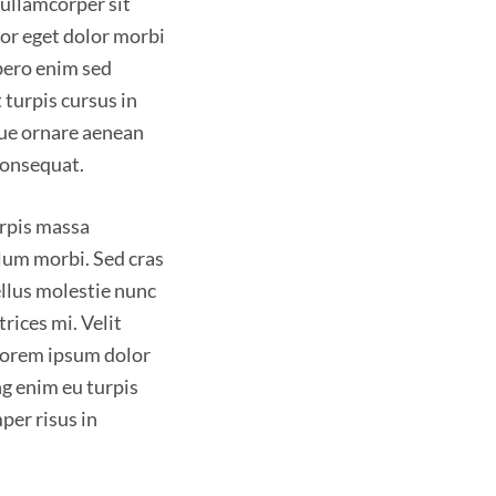
ullamcorper sit
tor eget dolor morbi
ibero enim sed
 turpis cursus in
que ornare aenean
consequat.
urpis massa
ulum morbi. Sed cras
ellus molestie nunc
rices mi. Velit
 Lorem ipsum dolor
ng enim eu turpis
per risus in