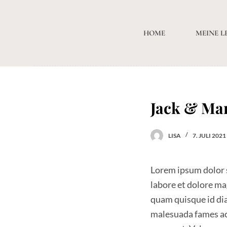
Z
u
HOME
MEINE L
m
I
n
h
a
Jack & Ma
l
t
LISA
7. JULI 2021
s
p
Lorem ipsum dolor s
r
labore et dolore ma
i
quam quisque id dia
n
malesuada fames ac 
g