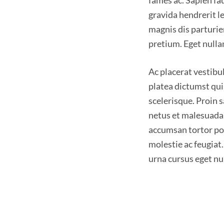
fames ac. Sapien fa
gravida hendrerit le
magnis dis parturi
pretium. Eget nullam
Ac placerat vestibul
platea dictumst qui
scelerisque. Proin 
netus et malesuada 
accumsan tortor pos
molestie ac feugia
urna cursus eget nu