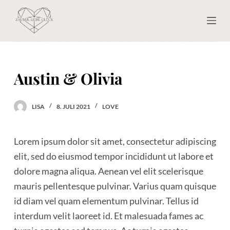
Z
u
m
I
n
Austin & Olivia
h
a
LISA
8. JULI 2021
LOVE
l
t
Lorem ipsum dolor sit amet, consectetur adipiscing
s
elit, sed do eiusmod tempor incididunt ut labore et
p
dolore magna aliqua. Aenean vel elit scelerisque
r
mauris pellentesque pulvinar. Varius quam quisque
i
id diam vel quam elementum pulvinar. Tellus id
n
interdum velit laoreet id. Et malesuada fames ac
g