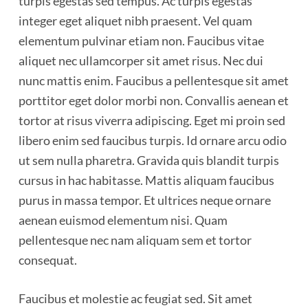
turpis egestas sed tempus. Ac turpis egestas
e
integer eget aliquet nibh praesent. Vel quam
n
elementum pulvinar etiam non. Faucibus vitae
aliquet nec ullamcorper sit amet risus. Nec dui
nunc mattis enim. Faucibus a pellentesque sit amet
porttitor eget dolor morbi non. Convallis aenean et
tortor at risus viverra adipiscing. Eget mi proin sed
libero enim sed faucibus turpis. Id ornare arcu odio
ut sem nulla pharetra. Gravida quis blandit turpis
cursus in hac habitasse. Mattis aliquam faucibus
purus in massa tempor. Et ultrices neque ornare
aenean euismod elementum nisi. Quam
pellentesque nec nam aliquam sem et tortor
consequat.
Faucibus et molestie ac feugiat sed. Sit amet